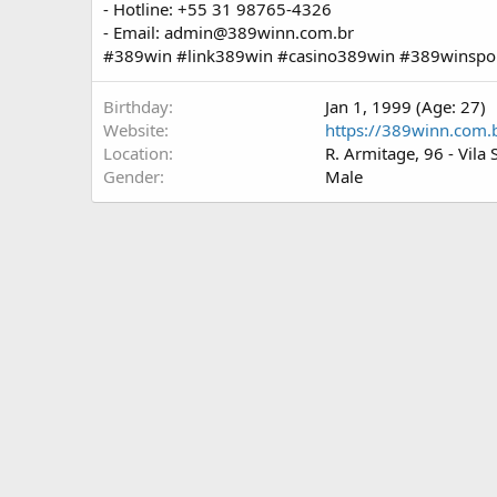
- Hotline: +55 31 98765-4326
- Email: admin@389winn.com.br
#389win #link389win #casino389win #389winspo
Birthday
Jan 1, 1999 (Age: 27)
Website
https://389winn.com.b
Location
R. Armitage, 96 - Vila 
Gender
Male